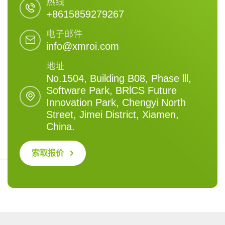
热线
+8615859279267
电子邮件
info@xmroi.com
地址
No.1504, Building B08, Phase lll,
Software Park, BRlCS Future
Innovation Park, Chengyi North
Street, Jimei District, Xiamen,
China.
索取报价