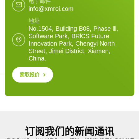
电子邮件
info@xmroi.com
地址
No.1504, Building B08, Phase lll,
Software Park, BRlCS Future
Innovation Park, Chengyi North
Street, Jimei District, Xiamen,
China.
索取报价
订阅我们的新闻通讯