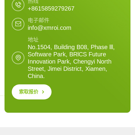
热线
+8615859279267
电子邮件
info@xmroi.com
地址
No.1504, Building B08, Phase lll,
Software Park, BRlCS Future
Innovation Park, Chengyi North
Street, Jimei District, Xiamen,
China.
索取报价