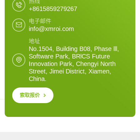
热线
+8615859279267
电子邮件
info@xmroi.com
地址
No.1504, Building B08, Phase lll,
Software Park, BRlCS Future
Innovation Park, Chengyi North
Street, Jimei District, Xiamen,
China.
索取报价