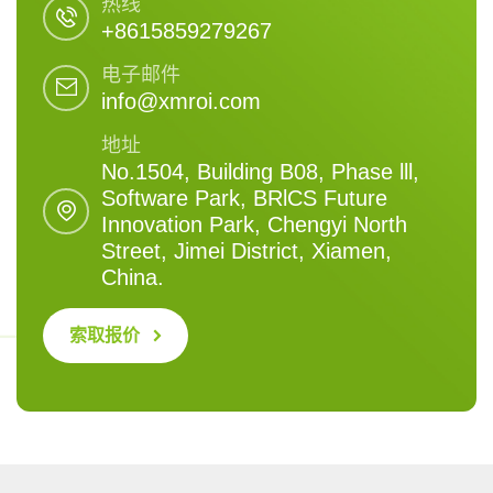
热线
+8615859279267
电子邮件
info@xmroi.com
地址
No.1504, Building B08, Phase lll,
Software Park, BRlCS Future
Innovation Park, Chengyi North
Street, Jimei District, Xiamen,
China.
索取报价