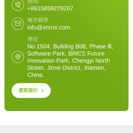
热线
+8615859279267
电子邮件
info@xmroi.com
地址
No.1504, Building B08, Phase lll,
Software Park, BRlCS Future
Innovation Park, Chengyi North
Street, Jimei District, Xiamen,
China.
索取报价