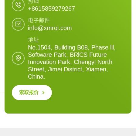
热线
+8615859279267
电子邮件
info@xmroi.com
地址
No.1504, Building B08, Phase lll,
Software Park, BRlCS Future
Innovation Park, Chengyi North
Street, Jimei District, Xiamen,
China.
索取报价