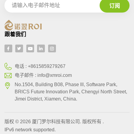
跟着我们
电话 :
+8615859279267
电子邮件 :
info@xmroi.com
No.1504, Building B08, Phase lll, Software Park,
BRlCS Future Innovation Park, Chengyi North Street,
Jimei District, Xiamen, China.
版权 © 2026 厦门罗尔科技有限公司. 版权所有 .
IPv6 network supported.